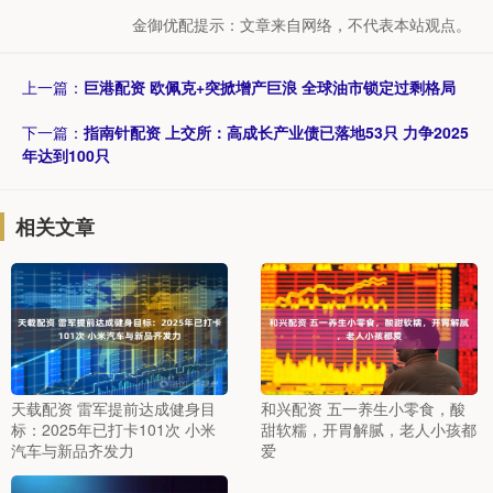
金御优配提示：文章来自网络，不代表本站观点。
上一篇：
巨港配资 欧佩克+突掀增产巨浪 全球油市锁定过剩格局
下一篇：
指南针配资 上交所：高成长产业债已落地53只 力争2025
年达到100只
相关文章
天载配资 雷军提前达成健身目
和兴配资 五一养生小零食，酸
标：2025年已打卡101次 小米
甜软糯，开胃解腻，老人小孩都
汽车与新品齐发力
爱