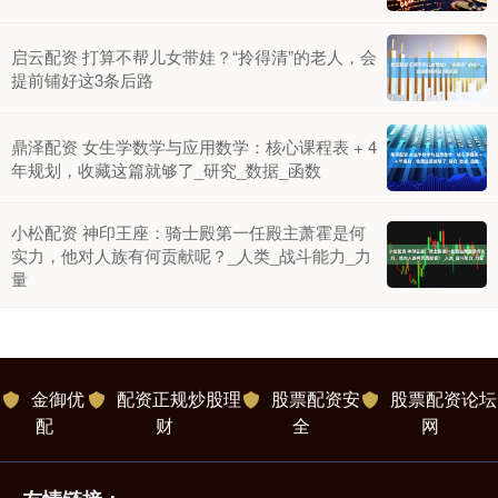
启云配资 打算不帮儿女带娃？“拎得清”的老人，会
提前铺好这3条后路
鼎泽配资 女生学数学与应用数学：核心课程表 + 4
年规划，收藏这篇就够了_研究_数据_函数
小松配资 神印王座：骑士殿第一任殿主萧霍是何
实力，他对人族有何贡献呢？_人类_战斗能力_力
量
金御优
配资正规炒股理
股票配资安
股票配资论坛
配
财
全
网