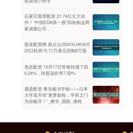
或迎强力帮手
石家庄股票配资 21.74亿元大动
作！“中国EDA第一股”拟收购这两
家成都公司
股迷配资网 易点云(02416.HK)6月
23日耗资15.71万港元回购8万股
免息配资 10月17日常银转债下跌
0.24%，转股溢价率7.58%
通盈配资 青岛银河学校——日本
大学直升班“逐梦新程，学府之门
为你敞开！”_教学_国际_课程