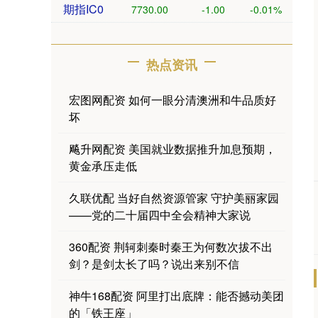
期指IC0
7730.00
-1.00
-0.01%
热点资讯
宏图网配资 如何一眼分清澳洲和牛品质好
坏
飚升网配资 美国就业数据推升加息预期，
黄金承压走低
久联优配 当好自然资源管家 守护美丽家园
——党的二十届四中全会精神大家说
360配资 荆轲刺秦时秦王为何数次拔不出
剑？是剑太长了吗？说出来别不信
神牛168配资 阿里打出底牌：能否撼动美团
的「铁王座」