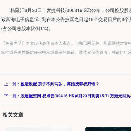
格隆汇6月20日丨麦捷科技(300319.SZ)公布，公司控
致富海电子信息”)计划在本公告披露之日起15个交易日后的3个
(占公司总股本比例1%)。
【免责声明】本文仅代表作者本人观点，与和讯网无关。和讯网站对文
靠性或完整性提供任何明示或暗示的保证。请读者仅作参考，并请自行承担全部责任。邮
上一篇：
盈透股配 孩子不到两岁，离婚抚养权归谁？
下一篇：
股迷配资网 易点云(02416.HK)6月23日耗资15.71万港元回
相关文章