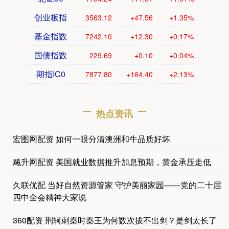
创业板指
3563.12
+47.56
+1.35%
基金指数
7242.10
+12.30
+0.17%
国债指数
229.69
+0.10
+0.04%
期指IC0
7877.80
+164.40
+2.13%
热点资讯
宏图网配资 如何一眼分清澳洲和牛品质好坏
飚升网配资 美国就业数据推升加息预期，黄金承压走低
久联优配 当好自然资源管家 守护美丽家园——党的二十届
四中全会精神大家说
360配资 荆轲刺秦时秦王为何数次拔不出剑？是剑太长了