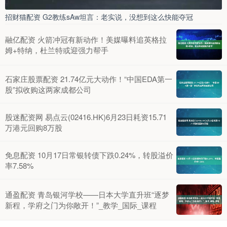
招财猫配资 G2教练sAw坦言：老实说，没想到这么快能夺冠
融亿配资 火箭冲冠有新动作！美媒曝料追英格拉
姆+特纳，杜兰特或迎强力帮手
石家庄股票配资 21.74亿元大动作！“中国EDA第一
股”拟收购这两家成都公司
股迷配资网 易点云(02416.HK)6月23日耗资15.71
万港元回购8万股
免息配资 10月17日常银转债下跌0.24%，转股溢价
率7.58%
通盈配资 青岛银河学校——日本大学直升班“逐梦
新程，学府之门为你敞开！”_教学_国际_课程