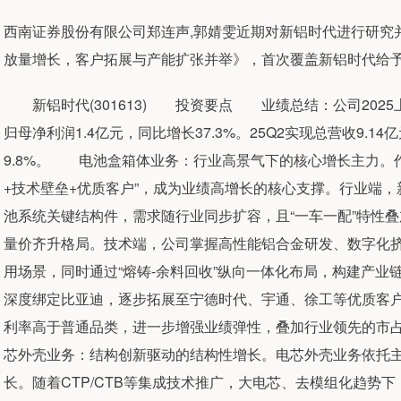
西南证券股份有限公司郑连声,郭婧雯近期对新铝时代进行研究并
放量增长，客户拓展与产能扩张并举》，首次覆盖新铝时代给予买
新铝时代(301613) 投资要点 业绩总结：公司2025上半
归母净利润1.4亿元，同比增长37.3%。25Q2实现总营收9.14
9.8%。 电池盒箱体业务：行业高景气下的核心增长主力。
+技术壁垒+优质客户”，成为业绩高增长的核心支撑。行业端
池系统关键结构件，需求随行业同步扩容，且“一车一配”特性叠
量价齐升格局。技术端，公司掌握高性能铝合金研发、数字化挤
用场景，同时通过“熔铸-余料回收”纵向一体化布局，构建产
深度绑定比亚迪，逐步拓展至宁德时代、宇通、徐工等优质客
利率高于普通品类，进一步增强业绩弹性，叠加行业领先的市
芯外壳业务：结构创新驱动的结构性增长。电芯外壳业务依托
长。随着CTP/CTB等集成技术推广，大电芯、去模组化趋势