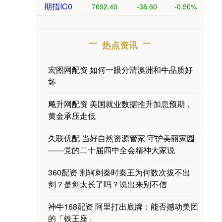
期指IC0
7692.40
-38.60
-0.50%
热点资讯
宏图网配资 如何一眼分清澳洲和牛品质好
坏
飚升网配资 美国就业数据推升加息预期，
黄金承压走低
久联优配 当好自然资源管家 守护美丽家园
——党的二十届四中全会精神大家说
360配资 荆轲刺秦时秦王为何数次拔不出
剑？是剑太长了吗？说出来别不信
神牛168配资 阿里打出底牌：能否撼动美团
的「铁王座」