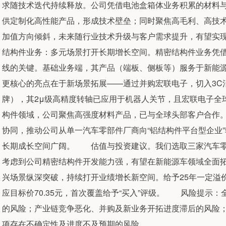
求随技术迭代持续释放。公司凭借电池盒箱体业务积累的材料
供定制化高性能产品，形成技术壁垒；同时聚焦高毛利、高技
加值方向倾斜，未来随行业技术升级与客户需求提升，有望实
结构件业务：多元场景打开长期增长空间。精密结构件业务凭借
线的关键。基础业务端，其产品（端板、侧板等）服务于新能
更核心的亮点在于新场景拓展——通过并购宏联电子，切入3C
牌），其2μ级高精度转轴已应用于机器人关节，且宏联电子全
构件领域，公司聚焦高强度材料产品，已与全球头部客户合作
协同，推动公司从单一汽车零部件厂商向“铝结构件平台型企业
长期成长空间广阔。 估值与投资建议。我们选取三家汽车零部件
考虑到公司精密结构件开发能力强，有望在新能源车领域全面拓
兴场景纵深突破，持续打开业绩增长新空间。给予25年一定溢价35
应目标价70.35元，首次覆盖给予“买入”评级。 风险提示
的风险；产业链竞争恶化、并购及新业务开拓进度滞后的风险
项存在不确定性及进度不及预期的风险。