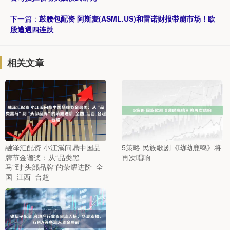
下一篇：
鼓腰包配资 阿斯麦(ASML.US)和雷诺财报带崩市场！欧
股遭遇四连跌
相关文章
融泽汇配资 小江溪问鼎中国品
5策略 民族歌剧《呦呦鹿鸣》将
牌节金谱奖：从“品类黑
再次唱响
马”到“头部品牌”的荣耀进阶_全
国_江西_台超