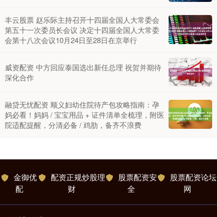
丰云股票 赵乐际主持召开十四届全国人大常委会
第五十一次委员长会议 决定十四届全国人大常委
会第十八次会议10月24日至28日在京举行
威资配资 中方回应泰国选出新任总理 祝贺并期待
深化合作
融贷无忧配资 顺义妇幼住院待产包攻略指南：孕
妈必看！妈妈 / 宝宝用品 + 证件清单全梳理，附医
院适配提醒，分清必备 / 鸡肋，备齐不浪费
金御优
配资正规炒股理
股票配资安
股票配资论坛
配
财
全
网