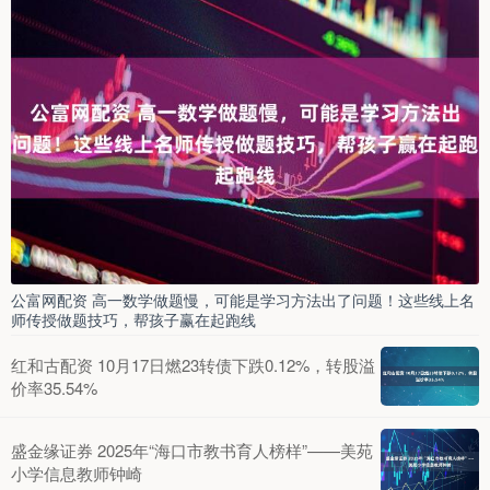
公富网配资 高一数学做题慢，可能是学习方法出了问题！这些线上名
师传授做题技巧，帮孩子赢在起跑线
红和古配资 10月17日燃23转债下跌0.12%，转股溢
价率35.54%
盛金缘证券 2025年“海口市教书育人榜样”——美苑
小学信息教师钟崎